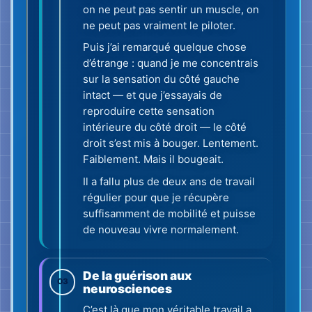
De la guérison aux
03
neurosciences
C’est là que mon véritable travail a
commencé. Quand on reconstruit
son propre visage de l’intérieur, on
cesse de croire que l’expression
humaine n’est qu’une question de
ressenti. On commence à poser
d’autres questions :
Qu’est-ce qui bouge exactement
dans le visage — et pourquoi ?
Que fait le tonus musculaire avant
que nous parlions ?
Pourquoi lisons-nous si souvent
les autres de travers — puis nous
disputons-nous à propos de nos
suppositions ?