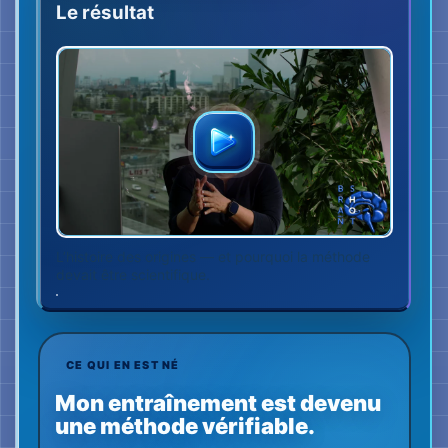
CE QUI EN EST NÉ
Mon entraînement est devenu
une méthode vérifiable.
24
caractéristiques
03
étapes de vérification
01
vocabulaire commun
Observer
01
→
Comparer
02