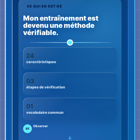
vocabulaire commun
Observer
01
→
Comparer
02
→
Vérifier
03
Je voulais rendre plus de signaux visibles
et laisser moins de place aux suppositions.
Le point décisif n’était pas seulement mon
rétablissement. J’ai compris que la tension et
les changements de la musculature faciale
peuvent être observés et comparés sur des
périodes plus longues.
J’ai développé la méthodologie Brain-Shot