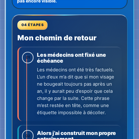
étiquette impossible à décoller.
Alors j’ai construit mon propre
02
entraînement
Après les reconstructions
chirurgicales, le principal problème
restait entier : la moitié droite de
mon visage ne bougeait pas. Elle
pendait. Ce n’était pas seulement
une question d’apparence — cela
changeait la manière dont les gens
réagissaient à ma présence et la
sécurité que je ressentais dans le
monde.
Alors j’ai fait ce que font les
personnes tenaces lorsque la vie
leur résiste : j’en ai fait un projet
d’entraînement.