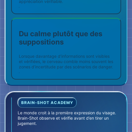
Le monde croit à la première expression du visage.
Brain-Shot observe et vérifie avant d’en tirer un
jugement.
Hermès reçoit des données visibles et du
contexte. Le Face Reading devient
compréhensible.
Découvrir
Pourquoi le masque gagne
Méthode
Commencer le quiz
Découvrir les Short Trainings