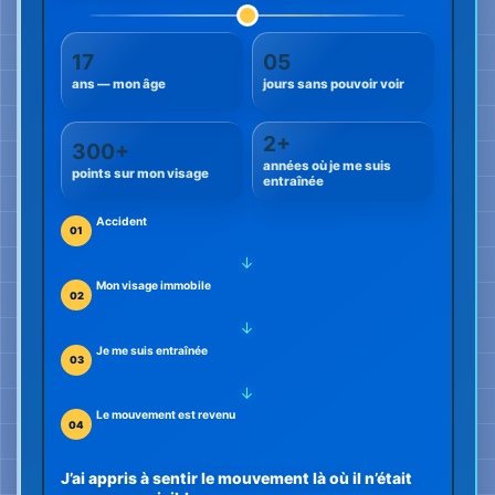
→
Le mouvement est revenu
04
J’ai appris à sentir le mouvement là où il n’était
pas encore visible.
04 ÉTAPES
Mon chemin de retour
Les médecins ont fixé une
01
échéance
Les médecins ont été très factuels.
L’un d’eux m’a dit que si mon visage
ne bougeait toujours pas après un
an, il y aurait peu d’espoir que cela
change par la suite. Cette phrase
m’est restée en tête, comme une