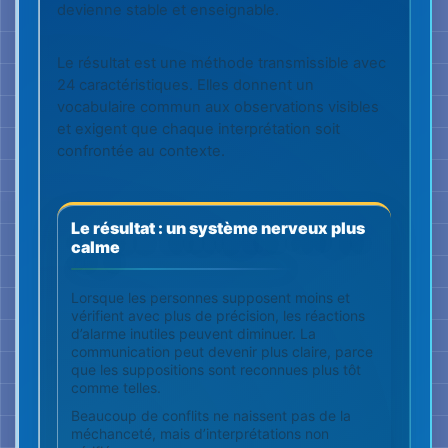
communication peut devenir plus claire, parce
que les suppositions sont reconnues plus tôt
comme telles.
Beaucoup de conflits ne naissent pas de la
méchanceté, mais d’interprétations non
vérifiées.
Le monde croit à la première
expression du visage. Brain-Shot
observe et vérifie avant d’en tirer un
jugement.
Commencer le quiz
Découvrir la formation à la
lecture du visage