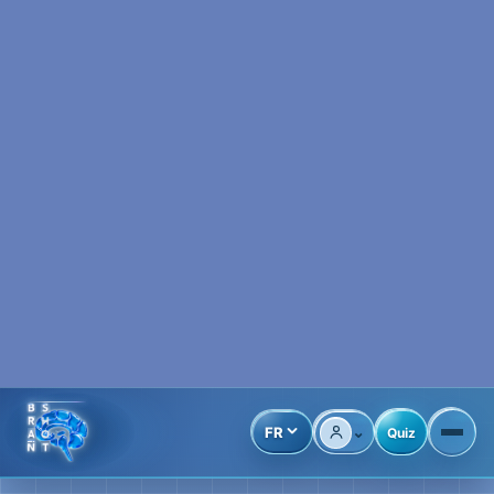
⌄
FR
Quiz
Compte
MON HISTOIRE
Cette méthode a
commencé avec
un visage qui ne
bougeait plus
après un accident.
Un accident m’a fait perdre le
contrôle. L’entraînement a