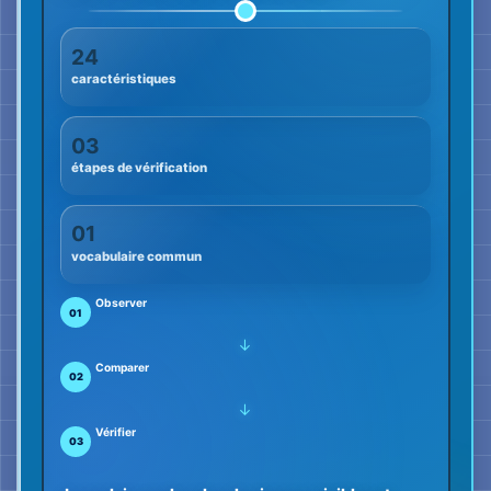
→
Vérifier
03
Je voulais rendre plus de signaux visibles et
laisser moins de place aux suppositions.
Un signal corporel plutôt
qu’un ancien récit
Le corps réagit d’abord. La méthode vérifie si les
indices visibles et le contexte confirment la
première interprétation.
Vérifier plutôt que croire