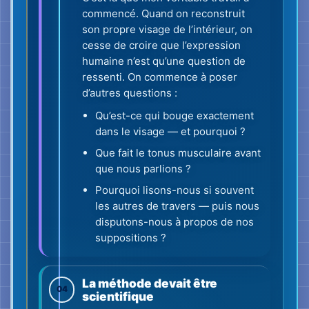
La méthode devait être
04
scientifique
J’ai exploré plusieurs disciplines :
médecine, psychologie,
comportement humain — parce que
je ne cherchais pas une discipline
unique. Je cherchais le chaînon
manquant entre biologie, perception
et malentendus sociaux.
Avec le temps, le cœur de mon
travail s’est précisé : la tension
musculaire visible du visage, les
mécanismes d’apprentissage de
l’enfant par l’observation et
l’imitation, et la vérification
consciente.