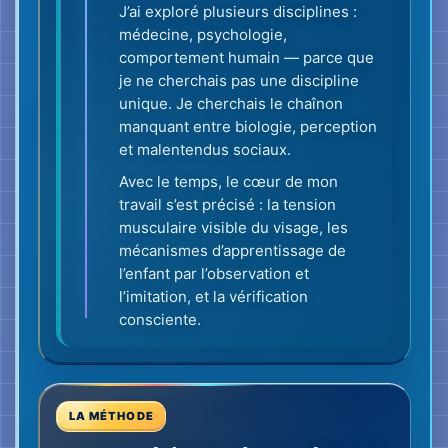
LA MÉTHODE
De l’expérience à la méthode
Brain-Shot est né d’un travail sur le visage
et le corps, sur la tension musculaire et sur
une perception vérifiable. Pour lire les
autres, il ne faut pas une opinion plus
tranchée. Il faut observer avec plus de
précision et vérifier son interprétation.
À la Brain-Shot Academy, nous ne
cherchons pas des expressions très
brèves et fugitives. Nous observons
sur une durée plus longue la tension
visible dans la mâchoire, les yeux et la
bouche, puis nous en vérifions la