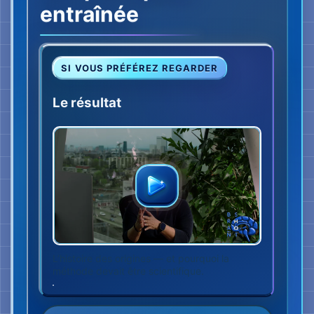
L’histoire des origines — et pourquoi la
méthode devait être scientifique.
CE QUI EN EST NÉ
Mon entraînement est
devenu une méthode
vérifiable.
24
caractéristiques
03
étapes de vérification
01