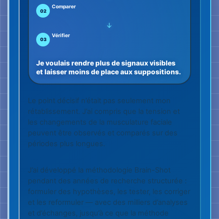
pendant des années de recherche structurée :
formuler des hypothèses, les tester, les corriger
et les reformuler — avec des milliers d’analyses
et d’échanges, jusqu’à ce que la méthode
devienne stable et enseignable.
Le résultat est une méthode transmissible avec
24 caractéristiques. Elles donnent un
vocabulaire commun aux observations visibles
et exigent que chaque interprétation soit
confrontée au contexte.
Le résultat : un système nerveux plus
calme
Lorsque les personnes supposent moins et
vérifient avec plus de précision, les réactions
d’alarme inutiles peuvent diminuer. La