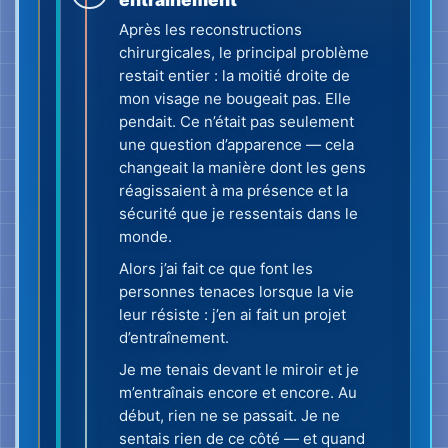
Je me tenais devant le miroir et je
m’entraînais encore et encore. Au
début, rien ne se passait. Je ne
sentais rien de ce côté — et quand
on ne peut pas sentir un muscle, on
ne peut pas vraiment le piloter.
Puis j’ai remarqué quelque chose
d’étrange : quand je me concentrais
sur la sensation du côté gauche
intact — et que j’essayais de
reproduire cette sensation
intérieure du côté droit — le côté
droit s’est mis à bouger. Lentement.
Faiblement. Mais il bougeait.
Il a fallu plus de deux ans de travail
régulier pour que je récupère
suffisamment de mobilité et puisse
de nouveau vivre normalement.