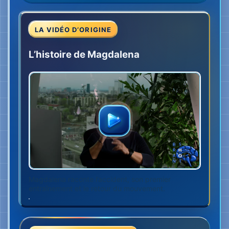
entraînement et le retour du mouvement.
L’ACCIDENT ET LE SOUVENIR
En rentrant d’une fête, le conducteur a
perdu le contrôle de la voiture et nous
avons percuté un arbre. Je ne portais pas
de ceinture. J’ai traversé le pare-brise et
mon visage a été lacéré jusqu’aux os, front
compris. Pendant cinq jours, je n’ai rien vu.
Quand j’ai enfin pu rouvrir les yeux, mon
visage avait été recousu avec plus de 300
points de suture. J’avais 17 ans — et je ne
me reconnaissais plus.