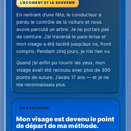
MON SOUVENIR
Mon visage est devenu le point
de départ de ma méthode.
17
05
ans — mon âge
jours sans pouvoir voir
2+
300+
années où je me suis
points sur mon visage
entraînée
Accident
01
→
Mon visage immobile
02
→
Je me suis entraînée
03