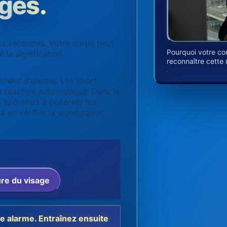
ages.
es secondes. Votre corps peut
Pourquoi votre co
 la signification.
reconnaître cette 
ncheur d’alarme. Les Short
e réaction automatique. Dans la
s apprenez à observer les
 en vérifier la signification
ure du visage
e alarme. Entraînez ensuite