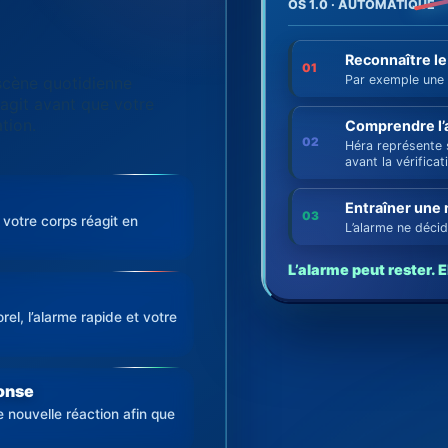
OS 1.0 · AUTOMATIQUE
Reconnaître le
01
Par exemple une 
scène quotidienne
éagit avant que votre
ation.
Comprendre l’
02
Héra représente s
avant la vérifica
Entraîner une 
03
votre corps réagit en
L’alarme ne décid
L’alarme peut rester. E
rel, l’alarme rapide et votre
ponse
 nouvelle réaction afin que