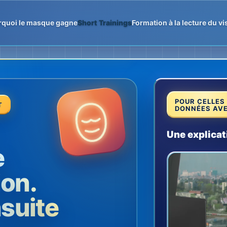
rquoi le masque gagne
Short Trainings
Formation à la lecture du v
POUR CELLES
T
DONNÉES AVE
Une explicat
e
ion.
suite