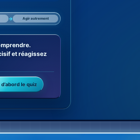
→
Agir autrement
omprendre.
sif et réagissez
 d’abord le quiz