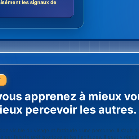
écisément les signaux de
T
vous apprenez à mieux vo
ieux percevoir les autres.
n visible du visage et l’attitude d’une personne. Il s’agit d
 par l’alerte préhistorique et les habitudes. Il peut y réagi