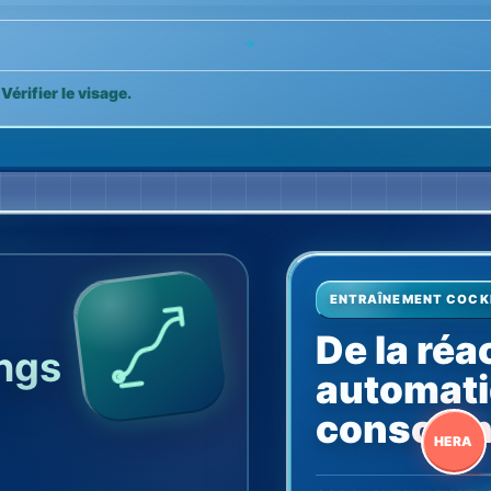
→
Vérifier le visage.
ENTRAÎNEMENT COCK
De la réa
ings
automatiq
conscien
HERA