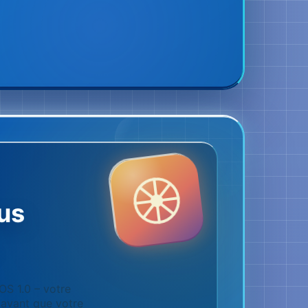
us
’OS 1.0 – votre
r avant que votre