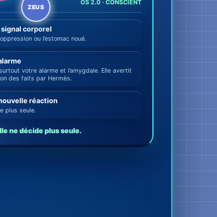
→
OS 2.0 · CONSCIENT
ZEUS
 signal corporel
oppression ou l’estomac noué.
alarme
urtout votre alarme et l’amygdale. Elle avertit
tion des faits par Hermès.
nouvelle réaction
e plus seule.
lle ne décide plus seule.