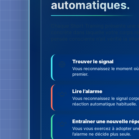
automatiques.
Chaque Short Training présente une 
concrète dans laquelle votre corps r
pensée consciente n’ait vérifié la situ
Trouver le signal
Vous reconnaissez le moment où 
premier.
Lire l’alarme
Vous reconnaissez le signal corpo
réaction automatique habituelle.
Entraîner une nouvelle ré
Vous vous exercez à adopter une
l’alarme ne décide plus seule.