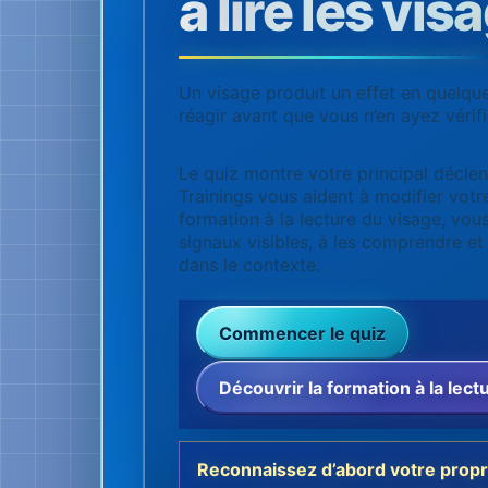
à lire les vis
Un visage produit un effet en quelqu
réagir avant que vous n’en ayez vérifié
Le quiz montre votre principal décle
Trainings vous aident à modifier votr
formation à la lecture du visage, vou
signaux visibles, à les comprendre et à
dans le contexte.
Commencer le quiz
Découvrir la formation à la lect
Reconnaissez d’abord votre propr