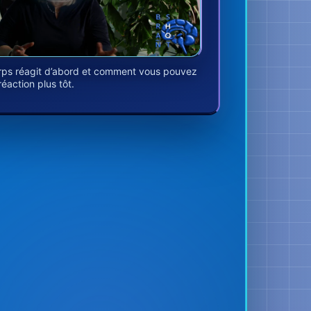
rps réagit d’abord et comment vous pouvez
réaction plus tôt.