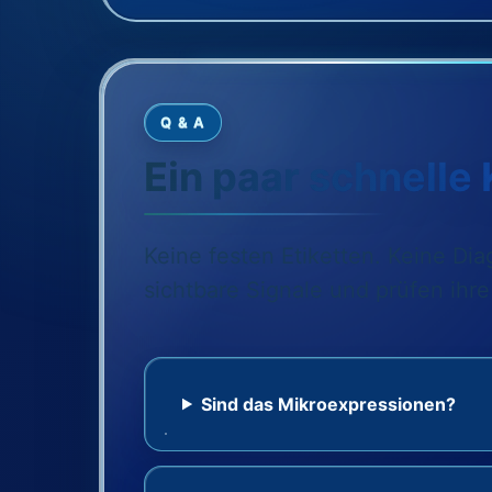
Q & A
Ein paar schnelle 
Keine festen Etiketten. Keine Di
sichtbare Signale und prüfen ihr
Sind das Mikroexpressionen?