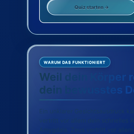
Quiz starten →
WARUM DAS FUNKTIONIERT
Weil dein Körper r
dein bewusstes De
Ein unklarer Gesichtsausdruck k
vertritt vor allem dein schnelles
Amygdala. Zeus vertritt vor alle