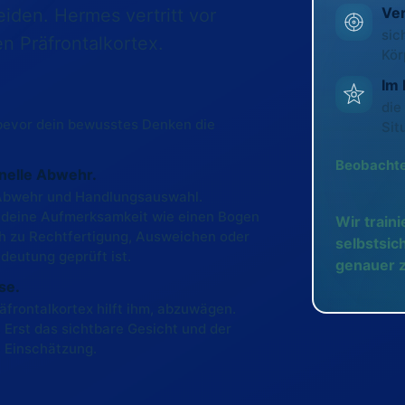
Ve
iden. Hermes vertritt vor
sic
n Präfrontalkortex.
Kör
Im 
die
bevor dein bewusstes Denken die
Sit
Beobachten
hnelle Abwehr.
e Abwehr und Handlungsauswahl.
n deine Aufmerksamkeit wie einen Bogen
Wir train
ich zu Rechtfertigung, Ausweichen oder
selbstsich
deutung geprüft ist.
genauer 
se.
äfrontalkortex hilft ihm, abzuwägen.
. Erst das sichtbare Gesicht und der
e Einschätzung.