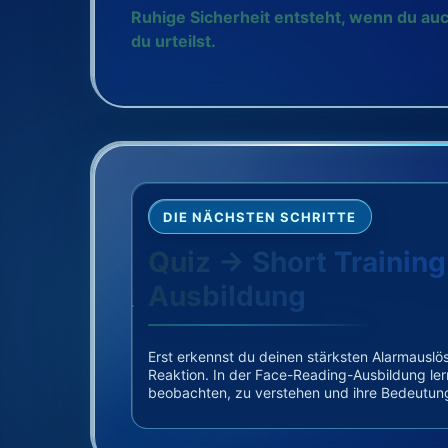
Ruhige Sicherheit entsteht, wenn du au
du urteilst.
DIE NÄCHSTEN SCHRITTE
Quiz → Short Trainin
Ausbildung
Erst erkennst du deinen stärksten Alarmauslös
Reaktion. In der Face-Reading-Ausbildung ler
beobachten, zu verstehen und ihre Bedeutung