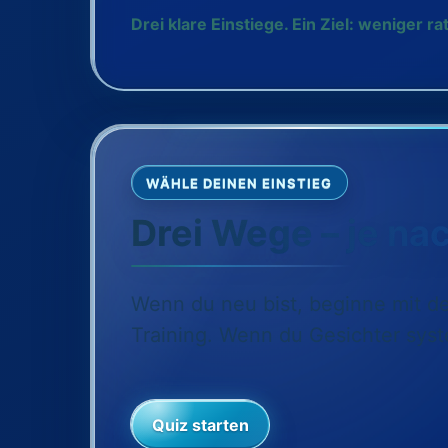
Drei klare Einstiege. Ein Ziel: weniger
WÄHLE DEINEN EINSTIEG
Drei Wege – je na
Wenn du neu bist, beginne mit d
Training. Wenn du Gesichter syst
Quiz starten