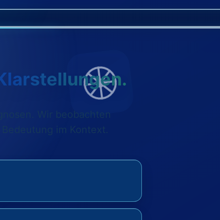
Klarstellungen.
agnosen. Wir beobachten
e Bedeutung im Kontext.