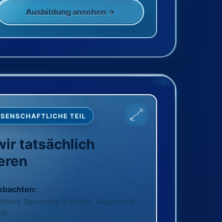
Ausbildung ansehen →
SSENSCHAFTLICHE TEIL
ir tatsächlich
ieren
obachten:
htbare Spannung in Kiefer, Augen und
nd