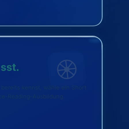
sst.
bereits kennst, wähle ein Short
Face-Reading-Ausbildung.