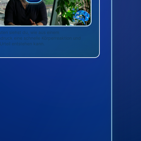
uten siehst du, wie aus einem
druck eine schnelle Körperreaktion und
Urteil entstehen kann.