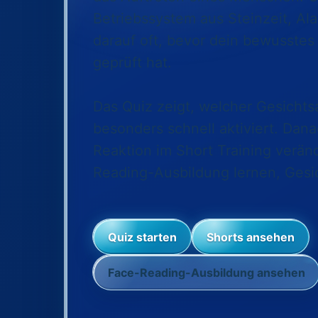
Betriebssystem aus Steinzeit, Al
darauf oft, bevor dein bewusste
geprüft hat.
Das Quiz zeigt, welcher Gesicht
besonders schnell aktiviert. Dan
Reaktion im Short Training verän
Reading-Ausbildung lernen, Gesic
Quiz starten
Shorts ansehen
Face-Reading-Ausbildung ansehen