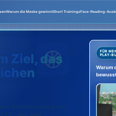
esen
Warum die Maske gewinnt
Short Trainings
Face-Reading-Ausb
FÜR MEN
m Ziel, das
PLAY-B
Warum d
eichen
bewusst
aren Gesichtsausdruck und
 1.0 – dein altes