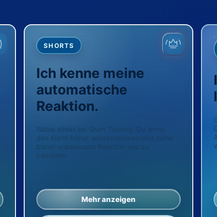
SHORTS
Ich kenne meine
automatische
Reaktion.
G
D
Wähle direkt ein Short Training. Du lernst,
den Alarm früher wahrzunehmen und deine
v
bisher unbewusste Reaktion neu zu
p
trainieren.
Mehr anzeigen