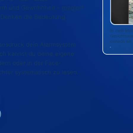
arm und Gewohnheit – reagiert
s Denken die Bedeutung
In zwei Min
Gesichtsaus
danach ein 
sausdruck dein Alarmsystem
ach kannst du deine eigene
dern oder in der Face-
hter systematisch zu lesen.