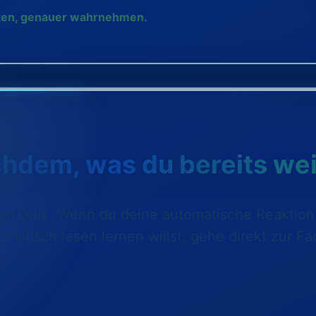
 raten, genauer wahrnehmen.
chdem, was du bereits wei
em Quiz. Wenn du deine automatische Reaktion 
ematisch lesen lernen willst, gehe direkt zur 