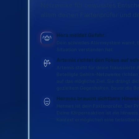
Netzwerke für bewusstes Entsche
allem deinen Faktenprüfer und de
Hera meldet Gefahr.
Dein schnelles Alarmsystem warnt, 
Situation verstanden hat.
Artemis richtet den Fokus auf sc
Artemis steht für deine fokussiert
Beteiligte Gehirn-Netzwerke richte
auf das mögliche Ziel. Sie drängt d
gezieltem Gegenhalten, bevor die Be
Hermes braucht sichtbare Hinwei
Hermes ist dein Faktenprüfer. Der Pr
Deine Körperreaktion ist ein Hinweis
Kontext ermöglichen eine belastbar