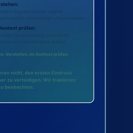
rstehen:
htbare Signale und die eigene
perreaktion voneinander unterscheiden
Kontext prüfen:
 mögliche Bedeutung anhand der
uation und des Kontexts prüfen
. Verstehen. Im Kontext prüfen.
ieren nicht, den ersten Eindruck
er zu verteidigen. Wir trainieren,
zu beobachten.