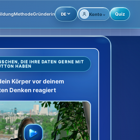
⌄
ildung
Methode
Gründerin
Quiz
DE
Konto
SCHEN, DIE IHRE DATEN GERNE MIT
UTTON HABEN
ein Körper vor deinem
en Denken reagiert