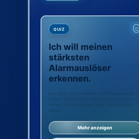
QUIZ
Ich will meinen
stärksten
Alarmauslöser
erkennen.
Das Quiz zeigt, welcher Gesichtsausdruck
deinen Körper besonders schnell in Alarm
versetzt und welches Short Training dazu
passt.
Mehr anzeigen