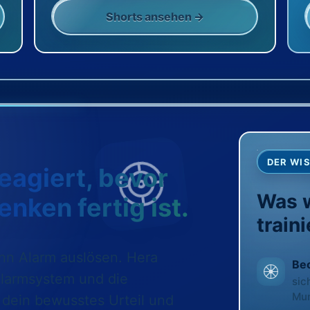
Shorts ansehen →
DER WI
eagiert, bevor
Was w
nken fertig ist.
train
ann Alarm auslösen. Hera
Be
 Alarmsystem und die
sic
Mu
m dein bewusstes Urteil und