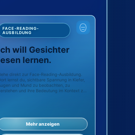
FACE-READING-
AUSBILDUNG
Ich will Gesichter
lesen lernen.
ehe direkt zur Face-Reading-Ausbildung.
ort lernst du, sichtbare Spannung in Kiefer,
Augen und Mund zu beobachten, zu
erstehen und ihre Bedeutung im Kontext zu
rüfen.
Mehr anzeigen