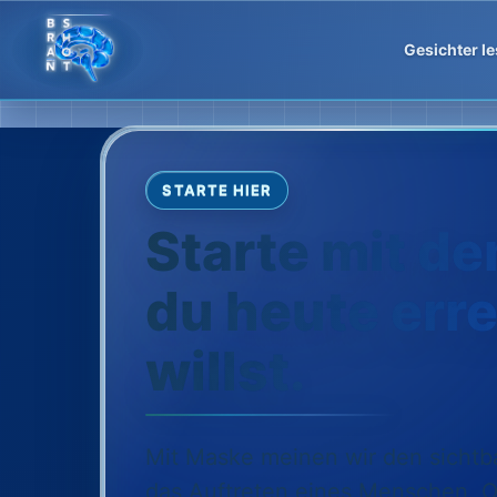
Gesichter l
STARTE HIER
Starte mit de
du heute err
willst.
Mit Maske meinen wir den sichtb
das Auftreten eines Menschen. OS