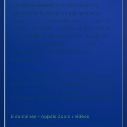
Ces entraînements approfondissent la
méthode de la formation à la lecture du
visage dans les situations marquées par la
pression du temps, le stress et l’implication
émotionnelle. C’est précisément là que les
anciennes interprétations et les réactions
automatiques ressurgissent le plus
facilement.
Vous connaissez déjà la méthode. Vous vous
exercez maintenant à observer et à vérifier
avec précision, même lorsqu’une personne ou
une situation déclenche des émotions fortes.
8 semaines • Appels Zoom / vidéos