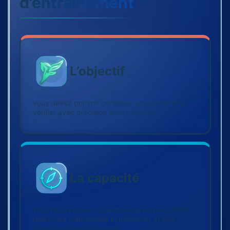
d’entraînement
L’objectif
Vous devez pouvoir continuer à observer et à
vérifier avec précision sous pression.
La capacité
Vous reconnaissez quand certaines personnes
réactivent d’anciennes expériences et des
interprétations précipitées.