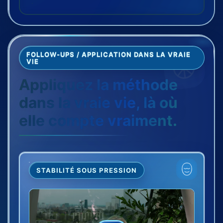
FOLLOW-UPS / APPLICATION DANS LA VRAIE
VIE
Appliquez la méthode
dans la vraie vie, là où
elle compte vraiment.
STABILITÉ SOUS PRESSION