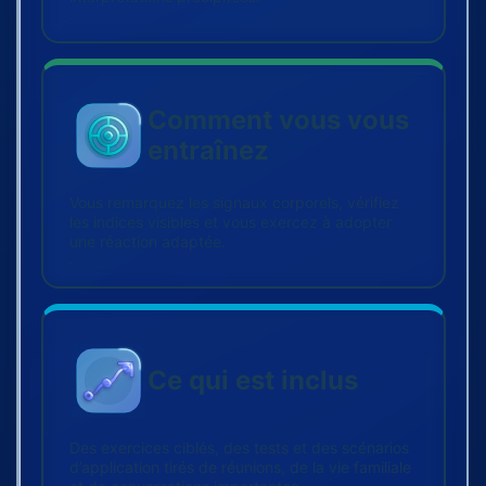
Comment vous vous
entraînez
Vous remarquez les signaux corporels, vérifiez
les indices visibles et vous exercez à adopter
une réaction adaptée.
Ce qui est inclus
Des exercices ciblés, des tests et des scénarios
d’application tirés de réunions, de la vie familiale