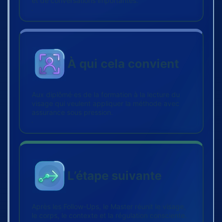
et de conversations importantes.
À qui cela convient
Aux diplômé·es de la formation à la lecture du
visage qui veulent appliquer la méthode avec
assurance sous pression.
L’étape suivante
Après les Follow-Ups, le Master réunit le visage,
le corps, le contexte et la régulation consciente.