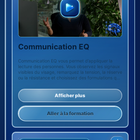
Communication EQ
Communication EQ vous permet d’appliquer la
lecture des personnes. Vous observez les signaux
visibles du visage, remarquez la tension, la réserve
ou la résistance et choisissez des formulations qui
n’enveniment pas l’échange. Aucune manipulation.
Une communication précise pour faciliter la
coopération.
Afficher plus
Aller à la formation