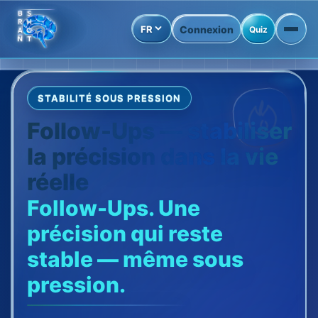
FR
Connexion
Quiz
STABILITÉ SOUS PRESSION
Follow-Ups — stabiliser
la précision dans la vie
réelle
Follow-Ups. Une
précision qui reste
stable — même sous
pression.