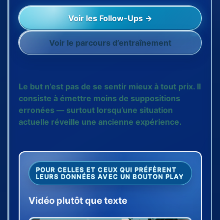
Voir les Follow-Ups →
Voir le parcours d’entraînement
Le but n’est pas de se sentir mieux à tout prix. Il
consiste à émettre moins de suppositions
erronées — surtout lorsqu’une situation
actuelle réveille une ancienne expérience.
POUR CELLES ET CEUX QUI PRÉFÈRENT
LEURS DONNÉES AVEC UN BOUTON PLAY
Vidéo plutôt que texte